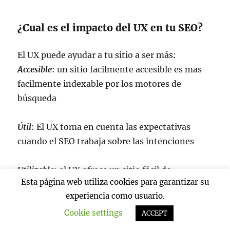
¿Cual es el impacto del UX en tu SEO?
El UX puede ayudar a tu sitio a ser más:
Accesible
: un sitio facilmente accesible es mas
facilmente indexable por los motores de
búsqueda
Útil
: El UX toma en cuenta las expectativas
cuando el SEO trabaja sobre las intenciones
Utilizable
: el UX ofrece un sitio fácil de
Esta página web utiliza cookies para garantizar su
navegación que incita a los visitante volver al
experiencia como usuario.
sitio
Cookie settings
ACCEPT
Facilmente encontrado
: l’UX atrae tráfico en tu