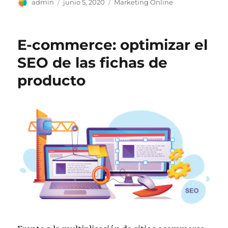
Autor
Publicado
Categorías
admin
junio 5, 2020
Marketing Online
el
E-commerce: optimizar el
SEO de las fichas de
producto