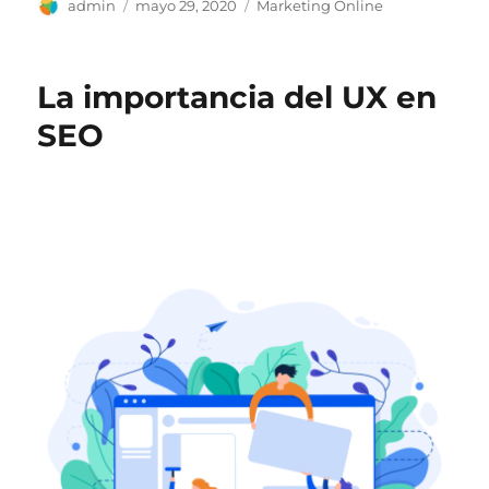
Autor
Publicado
Categorías
admin
mayo 29, 2020
Marketing Online
el
La importancia del UX en
SEO